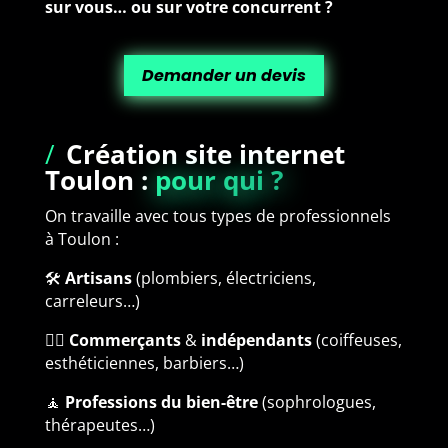
sur vous… ou sur votre concurrent ?
Demander un devis
/
Création site internet
Toulon
:
pour qui ?
On travaille avec tous types de professionnels
à Toulon :
🛠️
Artisans
(plombiers, électriciens,
carreleurs…)
💇‍♀️
Commerçants
&
indépendants
(coiffeuses,
esthéticiennes, barbiers…)
🧘
Professions
du bien-être
(sophrologues,
thérapeutes…)