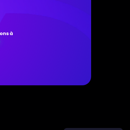
ions à
.