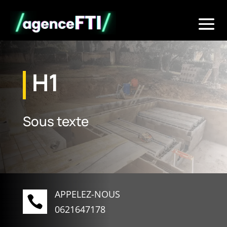
H1
Sous texte
APPELEZ-NOUS

0621647178